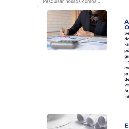
A
O
Se
do
Mi
pú
gr
Or
me
pr
de
Vo
ór
In
E