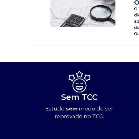
O
O 
di
ad
de
Ge
Sem TCC
Estude
sem
medo de ser
reprovado no TCC.