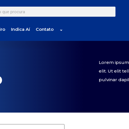
iro
Indica Aí
Contato
⌄
Lorem ipsum d
elit. Ut elit 
o
pulvinar dapi