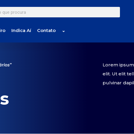
iro
Indica Aí
Contato
⌄
Lorem ipsum d
ários”
elit. Ut elit 
pulvinar dapi
os