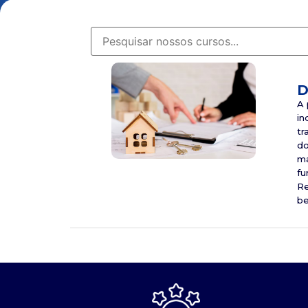
D
A 
in
tr
do
ma
fu
Re
be