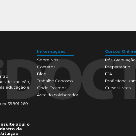
Informações
Cursos Online
Sobre Nós
Pós-Graduação
Contatos
Preparatório
Blog
EJA
ntro
Trabalhe Conosco
Profissionalizan
os de tradição,
pela educação e
Onde Estamos
Cursos Livres
Área do colaborador
toni-39801-260
nsulte aqui o
dastro da
stituição