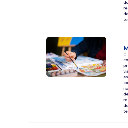
do
re
de
te
M
O 
co
pr
vi
es
co
no
de
re
de
te