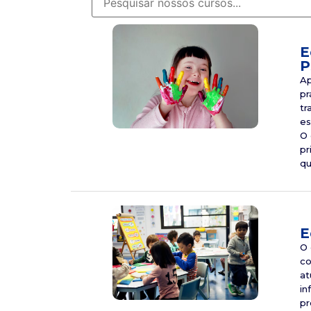
E
P
Ap
pr
tr
es
O 
pr
qu
E
O 
co
at
in
pr