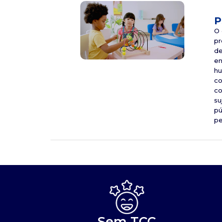
P
O 
pr
de
en
hu
co
co
su
pú
pe
Sem TCC