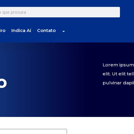
iro
Indica Aí
Contato
⌄
Lorem ipsum d
elit. Ut elit 
o
pulvinar dapi