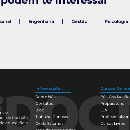
 podem te interessar
arial
Engenharia
Gestão
Psicologia
Informações
Cursos Online
Sobre Nós
Pós-Graduação
Contatos
Preparatório
Blog
EJA
ntro
Trabalhe Conosco
Profissionalizan
os de tradição,
pela educação e
Onde Estamos
Cursos Livres