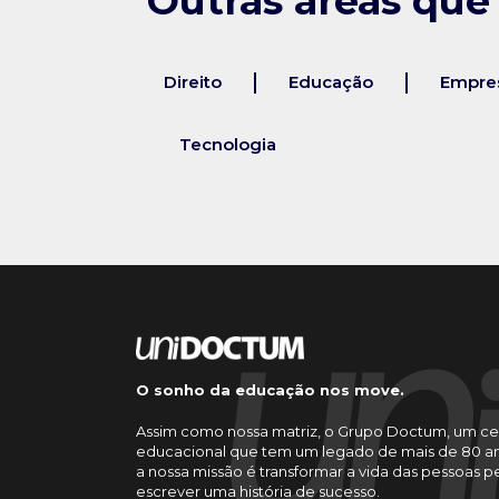
Outras áreas que
Direito
Educação
Empres
Tecnologia
O sonho da educação nos move.
Assim como nossa matriz, o Grupo Doctum, um ce
educacional que tem um legado de mais de 80 an
a nossa missão é transformar a vida das pessoas 
escrever uma história de sucesso.