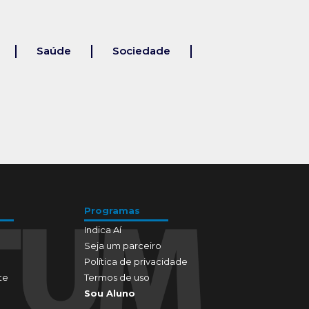
Saúde
Sociedade
Programas
Indica Aí
Seja um parceiro
Política de privacidade
te
Termos de uso
Sou Aluno