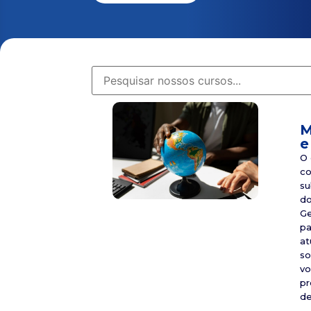
M
e
O 
co
su
do
Ge
pa
at
so
vo
pr
de