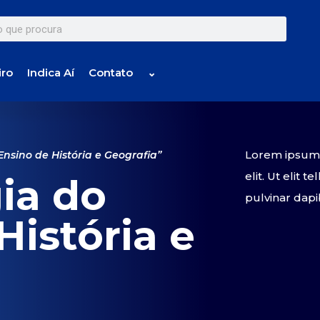
iro
Indica Aí
Contato
⌄
Lorem ipsum d
nsino de História e Geografia”
elit. Ut elit 
ia do
pulvinar dapi
História e