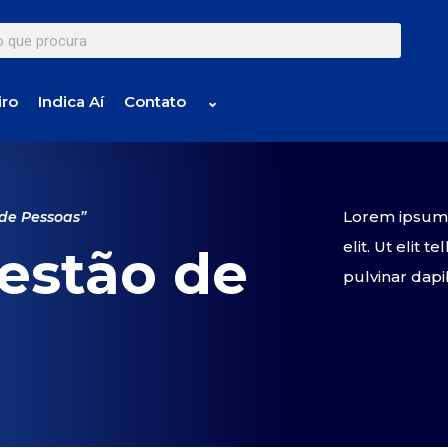
iro
Indica Aí
Contato
⌄
Lorem ipsum d
de Pessoas”
elit. Ut elit 
estão de
pulvinar dapi