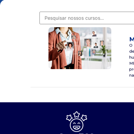
M
O 
de
hu
MB
pr
na