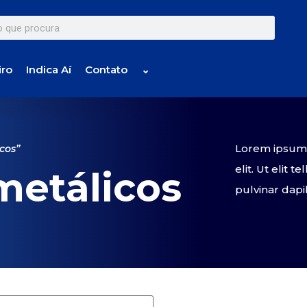
iro
Indica Aí
Contato
⌄
Lorem ipsum d
cos”
elit. Ut elit 
metálicos
pulvinar dapi