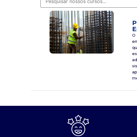
P
E
O 
em
qu
es
ad
si
ap
me