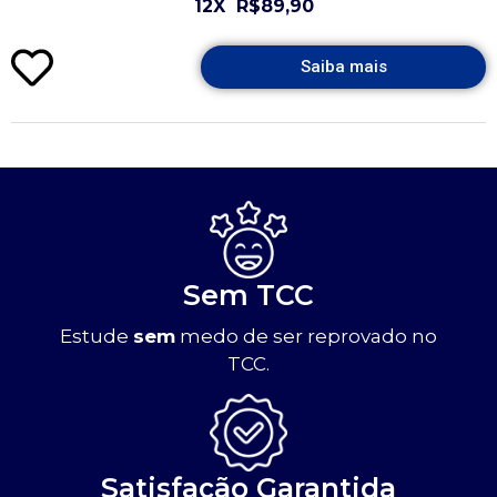
12X
R$89,90
Saiba mais
Sem TCC
Estude
sem
medo de ser reprovado no
TCC.
Satisfação Garantida