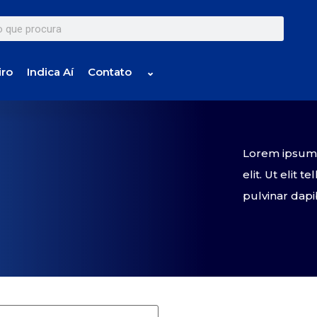
iro
Indica Aí
Contato
⌄
Lorem ipsum d
elit. Ut elit 
pulvinar dapi