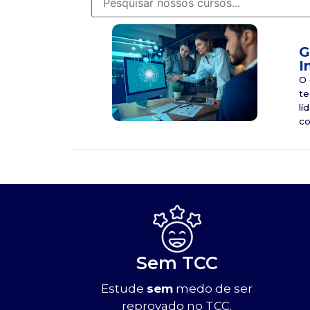
G
I
O 
te
lí
co
Sem TCC
Estude
sem
medo de ser
reprovado no TCC.