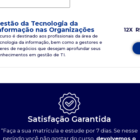
estão da Tecnologia da
nformação nas Organizações
12X
R
curso é destinado aos profissionais da área de
cnologia da informação, bem como a gestores e
deres de negócios que desejam aprofundar seus
nhecimentos em gestão de TI.
Satisfação Garantida
“Faça a sua matrícula e estude por 7 dias. Se nesse
período você não gostar do curso,
devolvemos o