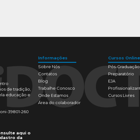
Informações
Cursos Online
Sobre Nós
Pós-Graduação
Contatos
Preparatório
Blog
EJA
ntro
Trabalhe Conosco
Profissionalizan
os de tradição,
pela educação e
Onde Estamos
Cursos Livres
Área do colaborador
toni-39801-260
nsulte aqui o
dastro da