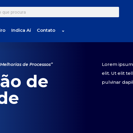
iro
Indica Aí
Contato
⌄
Lorem ipsum d
 Melhorias de Processos”
elit. Ut elit 
ção de
pulvinar dapi
 de