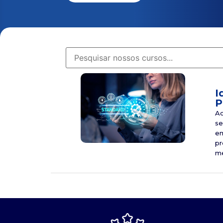
I
P
Ao
se
em
pr
me