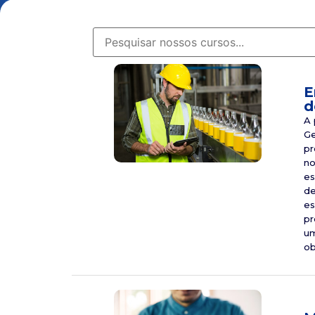
E
d
A 
Ge
pr
no
es
de
es
pr
um
ob