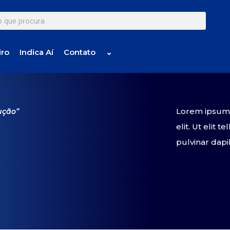
iro
Indica Aí
Contato
⌄
Lorem ipsum d
ução”
elit. Ut elit 
pulvinar dapi