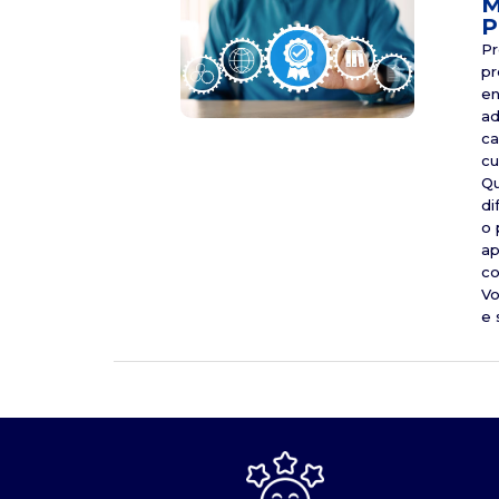
M
P
Pr
pr
en
ad
ca
cu
Qu
di
o 
ap
co
Vo
e 