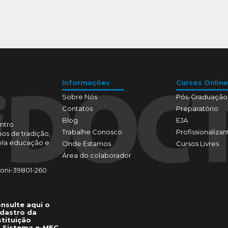
Informações
Cursos Online
Sobre Nós
Pós-Graduação
Contatos
Preparatório
Blog
EJA
ntro
Trabalhe Conosco
Profissionalizan
os de tradição,
pela educação e
Onde Estamos
Cursos Livres
Área do colaborador
toni-39801-260
nsulte aqui o
dastro da
stituição
 Sistema e-MEC