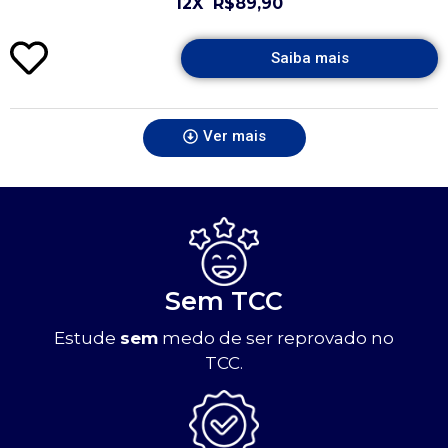
12X
R$89,90
Saiba mais
Ver mais
Sem TCC
Estude
sem
medo de ser reprovado no
TCC.