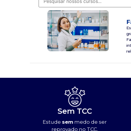
F
Es
gr
Fa
in
re
Sem TCC
Estude
sem
medo de ser
reprovado no TCC.