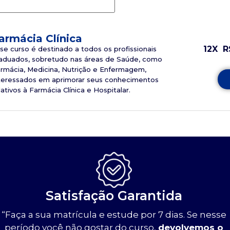
armácia Clínica
12X
R
se curso é destinado a todos os profissionais
aduados, sobretudo nas áreas de Saúde, como
rmácia, Medicina, Nutrição e Enfermagem,
teressados em aprimorar seus conhecimentos
lativos à Farmácia Clínica e Hospitalar.
Satisfação Garantida
“Faça a sua matrícula e estude por 7 dias. Se nesse
período você não gostar do curso,
devolvemos o