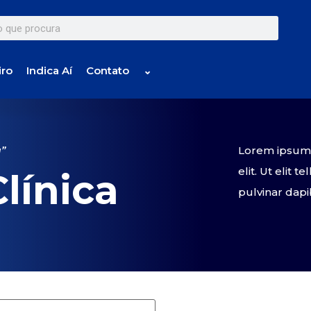
iro
Indica Aí
Contato
⌄
Lorem ipsum d
a”
elit. Ut elit 
línica
pulvinar dapi