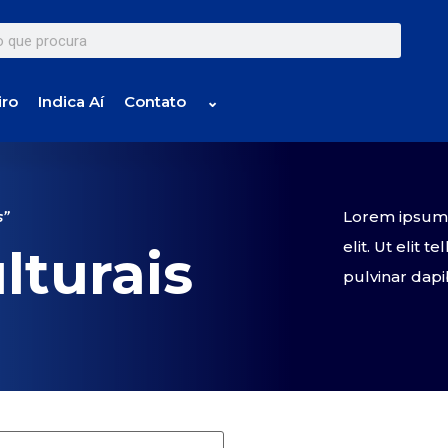
iro
Indica Aí
Contato
⌄
Lorem ipsum d
s”
elit. Ut elit 
lturais
pulvinar dapi