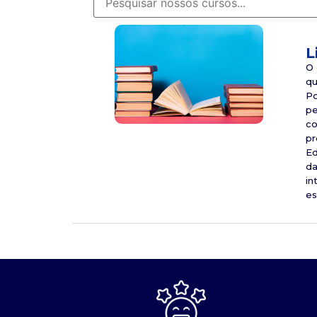
L
O 
qu
Po
pe
co
pr
Ed
da
in
es