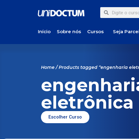
Início
Sobre nós
Cursos
Seja Parce
Home
/ Products tagged “engenharia elet
engenhari
eletrônica
Escolher Curso