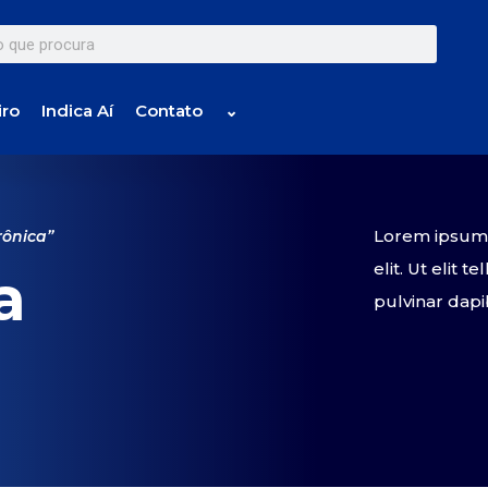
iro
Indica Aí
Contato
⌄
Lorem ipsum d
rônica”
elit. Ut elit 
a
pulvinar dapi