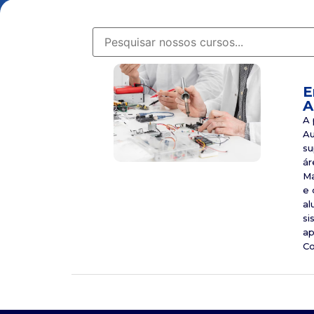
E
A
A 
Au
su
ár
Ma
e 
al
si
ap
Co