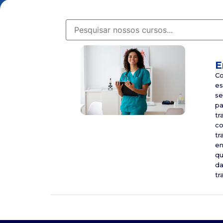
E
Co
es
se
pa
tr
co
tr
en
qu
da
t