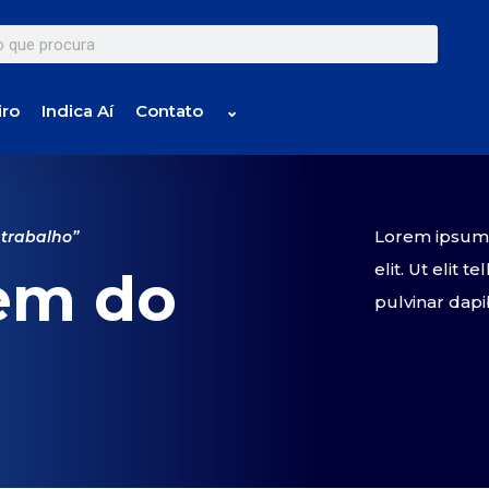
iro
Indica Aí
Contato
⌄
Lorem ipsum d
trabalho”
elit. Ut elit 
em do
pulvinar dapi