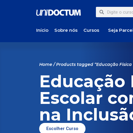
Início
Sobre nós
Cursos
Seja Parce
Home
/ Products tagged “Educação Física 
Educação F
Escolar c
na Inclusã
Escolher Curso