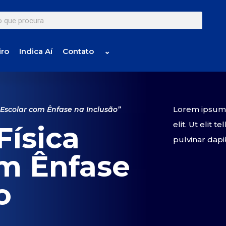
iro
Indica Aí
Contato
⌄
Lorem ipsum d
Escolar com Ênfase na Inclusão”
elit. Ut elit 
ísica
pulvinar dapi
om Ênfase
o