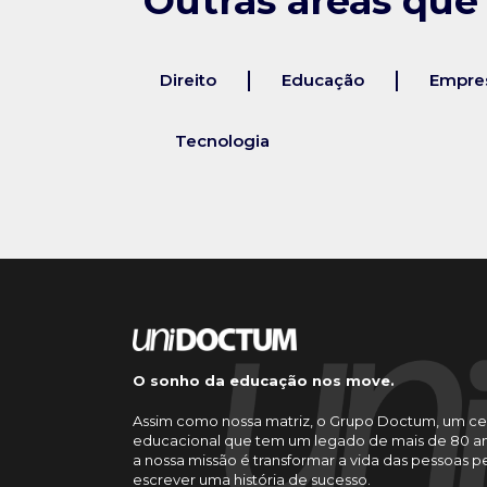
Outras áreas que
Direito
Educação
Empres
Tecnologia
O sonho da educação nos move.
Assim como nossa matriz, o Grupo Doctum, um ce
educacional que tem um legado de mais de 80 an
a nossa missão é transformar a vida das pessoas 
escrever uma história de sucesso.