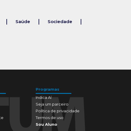
Saúde
Sociedade
Programas
Indica Aí
Seja um parceiro
Política de privacidade
te
Termos de uso
Sou Aluno