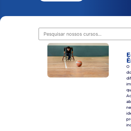
E
Ê
O 
do
di
im
qu
Ad
ab
ne
id
pr
in