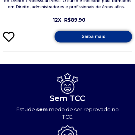
do Direito Processual Penal. O curso é indicado para formados
em Direito, administradores e profissionais de áreas afins.
12X
R$89,90
Saiba mais
Sem TCC
Estude
sem
medo de ser reprovado no
TCC.