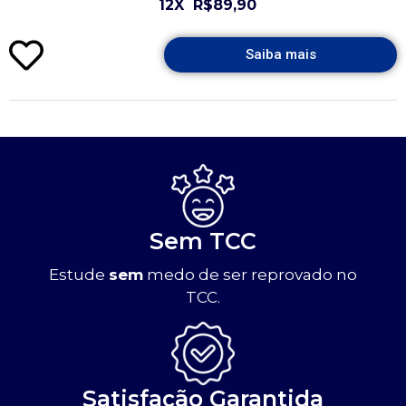
12X
R$89,90
Saiba mais
Sem TCC
Estude
sem
medo de ser reprovado no
TCC.
Satisfação Garantida