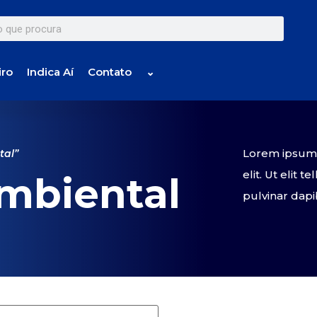
iro
Indica Aí
Contato
⌄
Lorem ipsum d
tal”
elit. Ut elit 
ambiental
pulvinar dapi