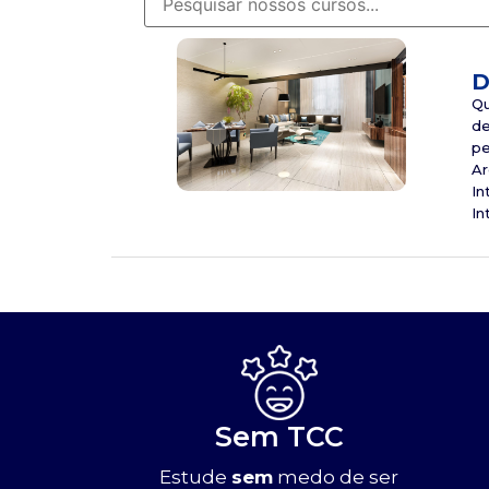
D
Qu
de
pe
Ar
In
In
Sem TCC
Estude
sem
medo de ser