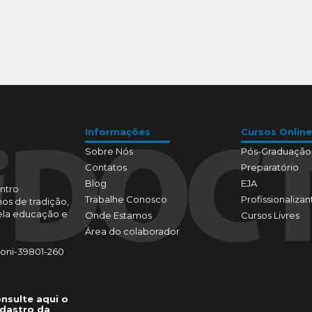
Informações
Cursos Online
Sobre Nós
Pós-Graduação
Contatos
Preparatório
Blog
EJA
ntro
Trabalhe Conosco
Profissionalizan
os de tradição,
pela educação e
Onde Estamos
Cursos Livres
Área do colaborador
toni-39801-260
nsulte aqui o
dastro da