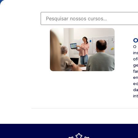
O
O 
in
of
ge
fa
en
ed
da
in