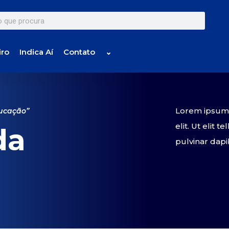
iro
Indica Aí
Contato
⌄
Lorem ipsum d
ducação”
elit. Ut elit 
da
pulvinar dapi